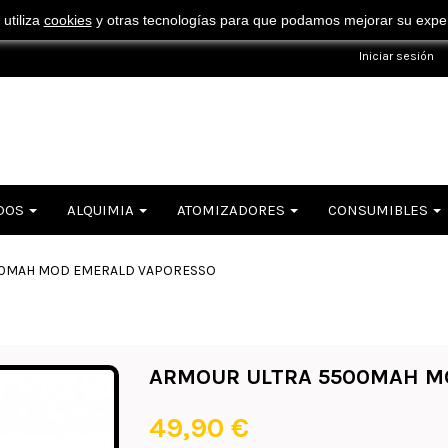
¡ Consigue tu envío gratuito por compras superiores a 50€ !
 utiliza
cookies
y otras tecnologías para que podamos mejorar su experi
Iniciar sesión
DOS
ALQUIMIA
ATOMIZADORES
CONSUMIBLES
00MAH MOD EMERALD VAPORESSO
ARMOUR ULTRA 5500MAH M
49,90 €