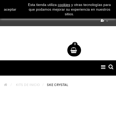
¡ Consigue tu envío gratuito por compras superiores a 50€
Esta tienda utiliza
cookies
y otras tecnologías para
aceptar
que podamos mejorar su experiencia en nuestros
!
sitios.
0
Naveg
de
palan
>
KITS DE INICIO
>
SKE CRYSTAL