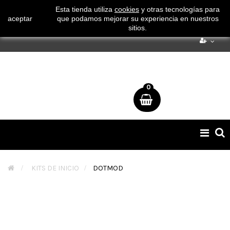
¡ Consigue tu envío gratuito por compras superiores a 50€
Esta tienda utiliza
cookies
y otras tecnologías para
aceptar
que podamos mejorar su experiencia en nuestros
!
sitios.
0
Naveg
de
palan
>
KITS DE INICIO
>
DOTMOD