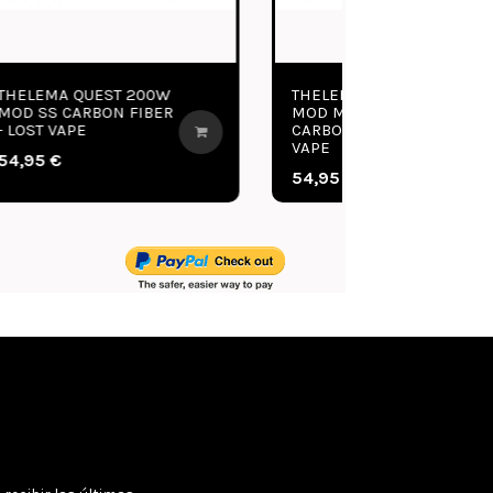
THELEMA QUEST 200W
THELEMA QUE
MOD MATTE BLUE
MOD MATTE RE
CARBON FIBER - LOST
CARBON FIBER 
VAPE
VAPE
54,95 €
54,95 €