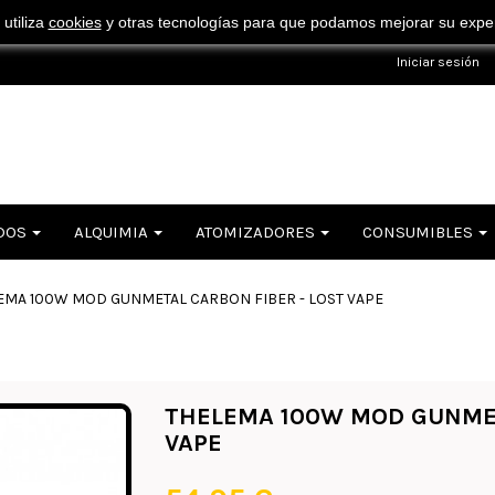
¡ Consigue tu envío gratuito por compras superiores a 50€ !
 utiliza
cookies
y otras tecnologías para que podamos mejorar su experi
Iniciar sesión
DOS
ALQUIMIA
ATOMIZADORES
CONSUMIBLES
EMA 100W MOD GUNMETAL CARBON FIBER - LOST VAPE
THELEMA 100W MOD GUNMET
VAPE