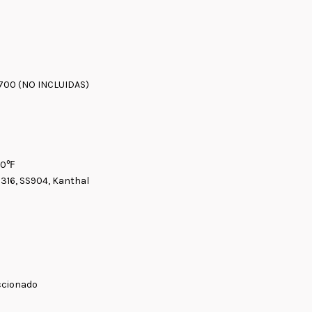
1700 (NO INCLUIDAS)
00℉
S316, SS904, Kanthal
eccionado