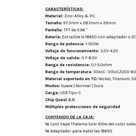
CARACTERÍSTICAS:
Material:
Zinc-Alloy & PC
Tamaño:
97.5mm x 28.5mm x 39mm
Pantalla:
TFT de 0.96 ″
Batería:
Extraíble 1x 18650 con adaptador o 2
Rango de potencia:
1-100W
Voltaje de funcionamiento:
3.0V-4.2V
Voltaje de salida:
0.7-8.0V
Rango de resistencia:
0.1-5.0ohm
Rango de temperatura:
100ºC -315ºC
/
200-6
Material soportado en TC:
Nickel, Titanium, S
Modos:
Suave | Normal | Duro
Carga:
USB Tipo-C
Chip
Quest 2.0
Múltiples protecciones de seguridad
CONTENIDO DE LA CAJA:
1x
Lost Vape Thelema Solo 100w del color sel
1x
Adaptador para baterías 18650