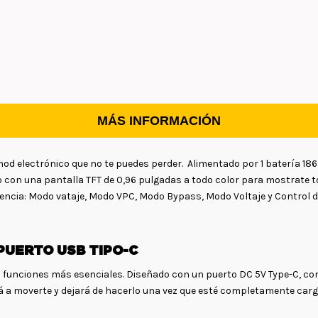
MÁS INFORMACIÓN
l mod electrónico que no te puedes perder. Alimentado por 1 batería 1
o con una pantalla TFT de 0,96 pulgadas a todo color para mostrate t
tencia: Modo vataje, Modo VPC, Modo Bypass, Modo Voltaje y Control 
PUERTO USB TIPO-C
s funciones más esenciales. Diseñado con un puerto DC 5V Type-C, con
rá a moverte y dejará de hacerlo una vez que esté completamente car