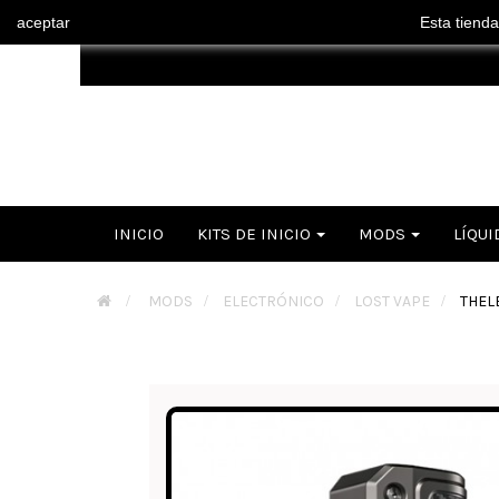
aceptar
Esta tienda
INICIO
KITS DE INICIO
MODS
LÍQUI
>
MODS
>
ELECTRÓNICO
>
LOST VAPE
>
THEL