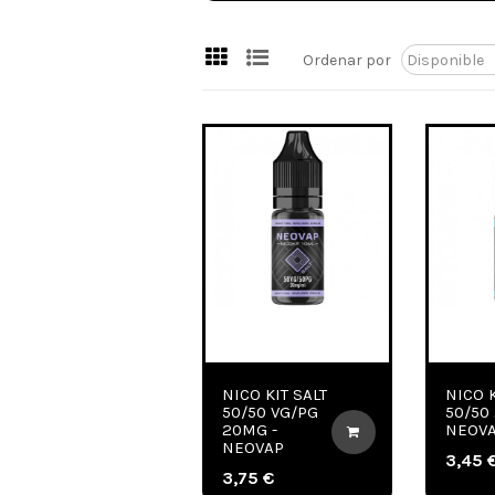
Ordenar por
NICO KIT SALT
NICO K
50/50 VG/PG
50/50
20MG -
NEOV
NEOVAP
3,45 
3,75 €