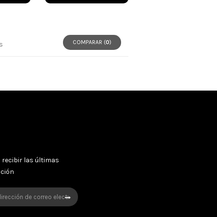
COMPARAR (
0
)
s
 recibir las últimas
oción