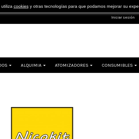
¡ Consigue tu envío gratuito por compras superiores a 50€ !
 utiliza
cookies
y otras tecnologías para que podamos mejorar su experi
Iniciar sesión
DOS
ALQUIMIA
ATOMIZADORES
CONSUMIBLES