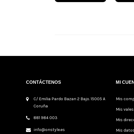
CONTÁCTENOS
MI CUE
C/ Emilia Pardo Bazan 2 Bajo. 15005 A
Mis com
Coruña
Mis vale
881 984 003
Mis direc
info@onstyle.es
Mis dato