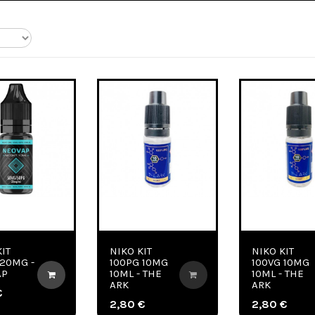
IT
NIKO KIT
NIKO KIT
 20MG -
100PG 10MG
100VG 10MG
AP
10ML - THE
10ML - THE
ARK
ARK
€
2,80 €
2,80 €