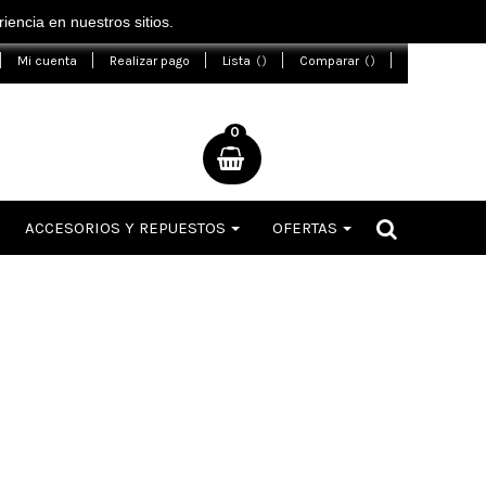
encia en nuestros sitios.
Mi cuenta
Realizar pago
Lista
Comparar
0
ACCESORIOS Y REPUESTOS
OFERTAS