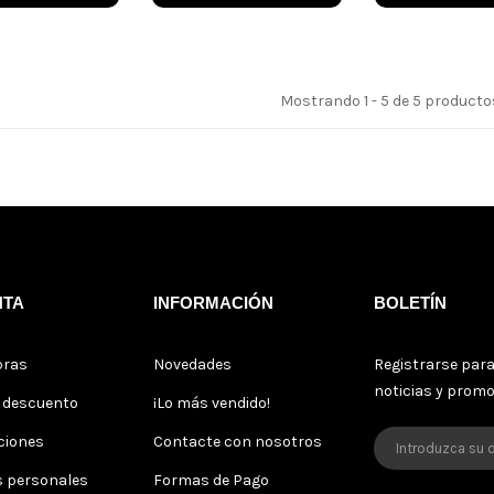
Mostrando 1 - 5 de 5 producto
NTA
INFORMACIÓN
BOLETÍN
pras
Novedades
Registrarse para
noticias y prom
s descuento
¡Lo más vendido!
ciones
Contacte con nosotros
s personales
Formas de Pago