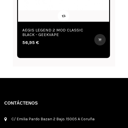
GIS LEGEND 2 MOD CLASSIC
AEGIS LEGEND 
ACK - GEEKVAPE
GEEKVAPE
,95 €
56,95 €
CONTÁCTENOS
C/ Emilia Pardo Bazan 2 Bajo. 15005 A Coruña