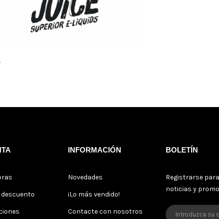
.
NTA
INFORMACIÓN
BOLETÍN
pras
Novedades
Registrarse para
noticias y prom
s descuento
¡Lo más vendido!
ciones
Contacte con nosotros