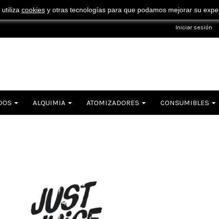
¡ Consigue tu envío gratuito por compras superiores a 50€ !
 utiliza
cookies
y otras tecnologías para que podamos mejorar su experi
Iniciar sesión
DOS
ALQUIMIA
ATOMIZADORES
CONSUMIBLES