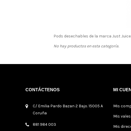
Pods desechables de la marca Just Juice
No hay productos en esta categoría.
CONTÁCTENOS
MI CUE
C/ Emilia Pardo Bazan 2 Bajo. 15005 A
Mis com
Coruña
Mis vale
881 984 003
Mis direc