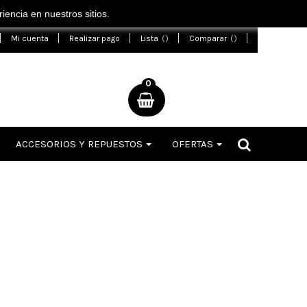
encia en nuestros sitios.
Mi cuenta
Realizar pago
Lista
Comparar
0
ACCESORIOS Y REPUESTOS
OFERTAS