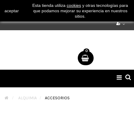
¡ Consigue tu envío gratuito por compras superiores a 50€
Esta tienda utiliza
cookies
y otras tecnologías para
aceptar
que podamos mejorar su experiencia en nuestros
!
sitios.
0
Naveg
de
palan
>
ALQUIMIA
>
ACCESORIOS