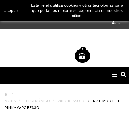
¡ Consigue tu envío gratuito por compras superiores a 50€
Esta tienda utiliza
cookies
y otras tecnologías para
aceptar
que podamos mejorar su experiencia en nuestros
!
sitios.
0
Naveg
de
palan
>
MODS
>
ELECTRÓNICO
>
VAPORESSO
>
GEN SE MOD HOT
PINK - VAPORESSO