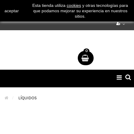
¡ Consigue tu envío gratuito por compras superiores a 50€
Esta tienda utiliza
cookies
y otras tecnologías para
aceptar
que podamos mejorar su experiencia en nuestros
!
sitios.
0
Naveg
de
palan
>
LÍQUIDOS