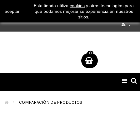
¡ Consigue tu envío gratuito por compras superiores a 50€
Esta tienda utiliza
cookies
y otras tecnologías para
aceptar
que podamos mejorar su experiencia en nuestros
!
sitios.
0
Naveg
de
palan
>
COMPARACIÓN DE PRODUCTOS