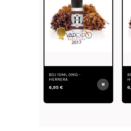
BOJ 10ML 0MG -
B
HERRERA
H
6,95 €
6