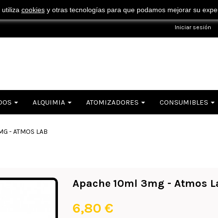
¡ Consigue tu envío gratuito por compras superiores a 50€ !
 utiliza
cookies
y otras tecnologías para que podamos mejorar su experi
Iniciar sesión
DOS
ALQUIMIA
ATOMIZADORES
CONSUMIBLES
MG - ATMOS LAB
Apache 10ml 3mg - Atmos L
6,80 €