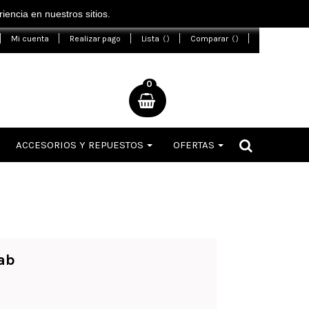
encia en nuestros sitios.
Mi cuenta
Realizar pago
Lista
Comparar
0
ACCESORIOS Y REPUESTOS
OFERTAS
ab