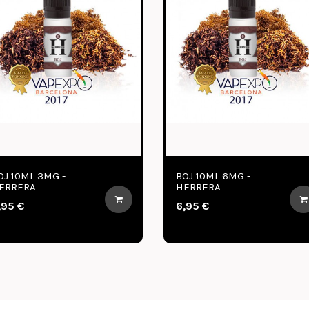
OJ 10ML 3MG -
BOJ 10ML 6MG -
ERRERA
HERRERA
,95 €
6,95 €