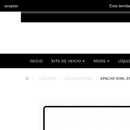
aceptar
Esta tienda
INICIO
KITS DE INICIO
MODS
LÍQUI
>
LÍQUIDOS
>
LIQUIDOS 10ML
>
APACHE 10ML 3