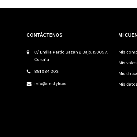
CONTÁCTENOS
MI CUE
C/ Emilia Pardo Bazan 2 Bajo. 15005 A
Mis com
Coruña
Mis vale
881 984 003
Mis direc
info@onstyle.es
Mis dato