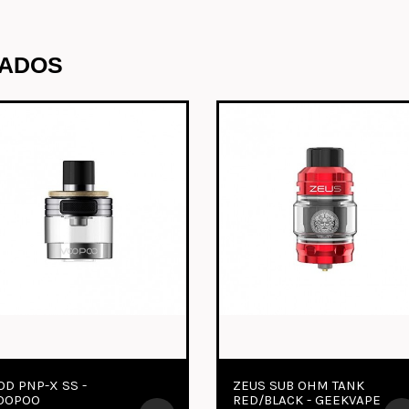
NADOS
L -
BLAZE RTA SS -
DEPOSI
THUNDERHEAD
2 4.5ML