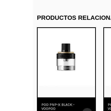
PRODUCTOS RELACIO
DEAD RABBIT RTA V3
BLAZE RTA GUN META
MATTE BLACK -
THUNDERHEAD