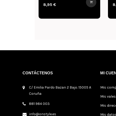
HELLVAPE
CREATIONS
39,95 €
40,95 €
CONTÁCTENOS
MI CUE
C/ Emilia Pardo Bazan 2 Bajo. 15005 A
Mis com
Coruña
Mis vale
881 984 003
Mis direc
info@onstyle.es
Mis dato