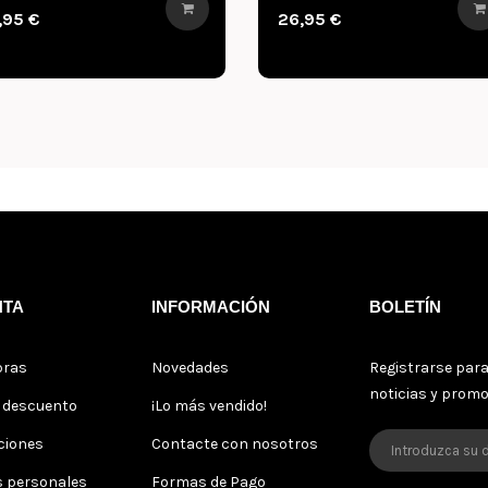
CREATIONS
4,95 €
40,95 €
NTA
INFORMACIÓN
BOLETÍN
pras
Novedades
Registrarse para
noticias y prom
s descuento
¡Lo más vendido!
ciones
Contacte con nosotros
s personales
Formas de Pago