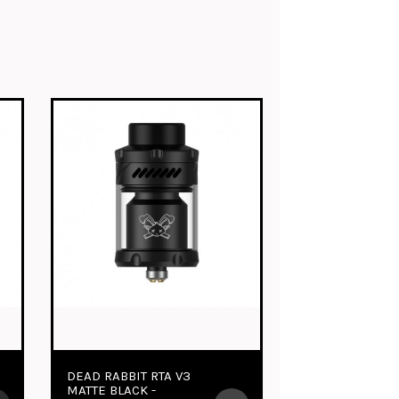
TO/TANQUE PNP
TAUREN SOLO RDA V1.5
 - VOOPOO
GUN METAL -