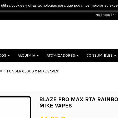
¡ Consigue tu envío gratuito por compras superiores a 50€ !
 utiliza
cookies
y otras tecnologías para que podamos mejorar su experi
Iniciar sesión
DOS
ALQUIMIA
ATOMIZADORES
CONSUMIBLES
W - THUNDER CLOUD X MIKE VAPES
BLAZE PRO MAX RTA RAINB
MIKE VAPES