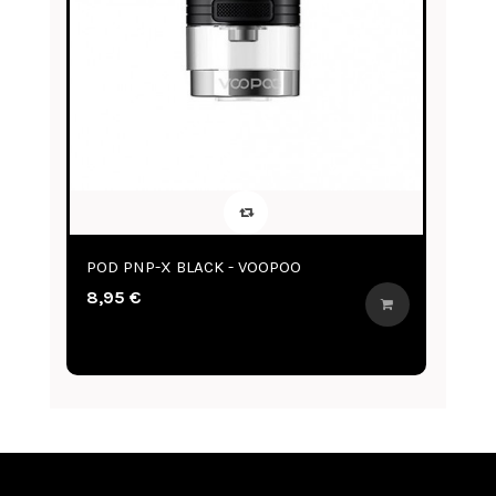
POD PNP-X BLACK - VOOPOO
P
8,95 €
8