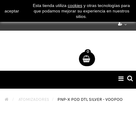
¡ Consigue tu envío gratuito por compras superiores a 50€
Esta tienda utiliza
cookies
y otras tecnologías para
aceptar
que podamos mejorar su experiencia en nuestros
!
sitios.
0
Naveg
de
palan
>
ATOMIZADORES
>
PNP-X POD DTL SILVER - VOOPOO