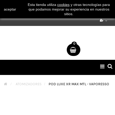
¡ Consigue tu envío gratuito por compras superiores a 50€
Esta tienda utiliza
cookies
y otras tecnologías para
aceptar
que podamos mejorar su experiencia en nuestros
!
sitios.
0
Naveg
de
palan
>
ATOMIZADORES
>
POD LUXE XR MAX MTL - VAPORESSO