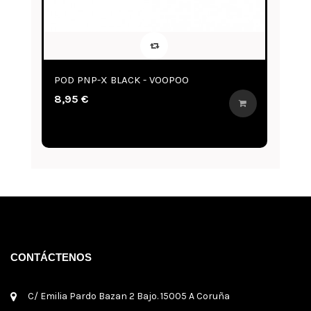
POD PNP-X BLACK - VOOPOO
P
8,95 €
8
CONTÁCTENOS
C/ Emilia Pardo Bazan 2 Bajo. 15005 A Coruña