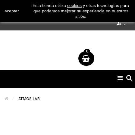
¡ Consigue tu envío gratuito por compras superiores a 50€
Esta tienda utiliza
cookies
y otras tecnologías para
aceptar
que podamos mejorar su experiencia en nuestros
!
sitios.
0
Naveg
de
palan
>
ATMOS LAB