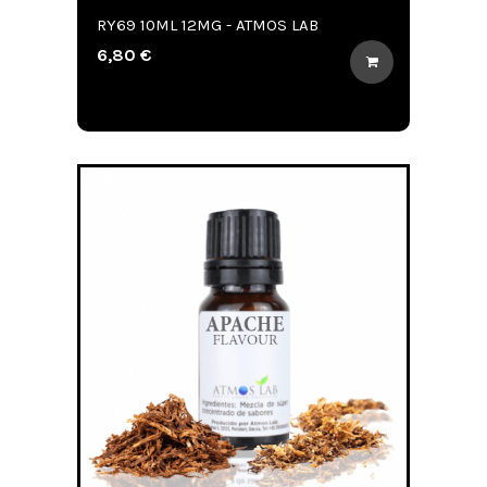
RY69 10ML 12MG - ATMOS LAB
6,80 €