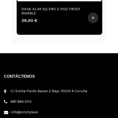
OXVA XLIM SQ PRO 2 POD FROST
O
MARBLE
G
38,90 €
3
CONTÁCTENOS
C/ Emilia Pardo Bazan 2 Bajo. 15005 A Coruña
881 984 003
info@onstyle.es