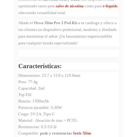
optimizado tanto para
sales de nicotina
como para
e-liquids
,
ofreciendo versatilidad total.
Añade el
Oxva Xlim Pro 3 Pod Kit
a tu catálogo y ofrece a
tus clientes un dispositivo profesional, moderno y diseñado
para maximizar el sabor. ¡Un lanzamiento imprescindible
para cualquier tienda especializada!
Características:
Dimensiones: 25.7 x 15.0 x 119.9mm
Peso: 77.4g
Capacidad: 2ml
Top Fill
Batería: 1500mAh
Potencia ajustable: 5-30W
Carga: 5V/2A, Tipo C
Material: Aleación de zinc + PCTG
Resistencias: 0.3-3.0 Ω
Compatible:
pods y resistencias
Serie Xlim