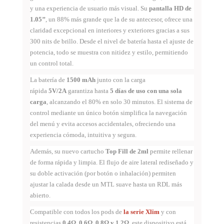
y una experiencia de usuario más visual. Su
pantalla HD de
1.05’’
, un 88% más grande que la de su antecesor, ofrece una
claridad excepcional en interiores y exteriores gracias a sus
300 nits de brillo. Desde el nivel de batería hasta el ajuste de
potencia, todo se muestra con nitidez y estilo, permitiendo
un control total.
La batería de
1500 mAh
junto con la carga
rápida
5V/2A
garantiza hasta
5 días de uso con una sola
carga
, alcanzando el 80% en solo 30 minutos. El sistema de
control mediante un único botón simplifica la navegación
del menú y evita accesos accidentales, ofreciendo una
experiencia cómoda, intuitiva y segura.
Además, su nuevo cartucho
Top Fill de 2ml
permite rellenar
de forma rápida y limpia. El flujo de aire lateral rediseñado y
su doble activación (por botón o inhalación) permiten
ajustar la calada desde un MTL suave hasta un RDL más
abierto.
Compatible con todos los pods de
la serie Xlim
y con
resistencias
0.4Ω, 0.6Ω, 0.8Ω y 1.2Ω
, este dispositivo está