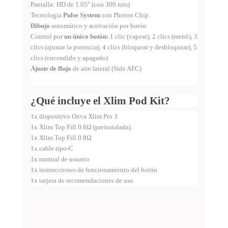
Pantalla: HD de 1.05" (con 300 nits)
Tecnología
Pulse System
con Photon Chip
Dibujo
automático y activación por botón
Control por
un único botón:
1 clic (vapear), 2 clics (menú), 3
clics (ajustar la potencia), 4 clics (bloquear y desbloquear), 5
clics (encendido y apagado)
Ajuste de flujo
de aire lateral (Side AFC)
¿Qué incluye el Xlim Pod Kit?
1x dispositivo Oxva Xlim Pro 3
1x Xlim Top Fill 0.6Ω (preinstalada)
1x Xlim Top Fill 0.8Ω
1x cable tipo-C
1x manual de usuario
1x instrucciones de funcionamiento del botón
1x tarjeta de recomendaciones de uso