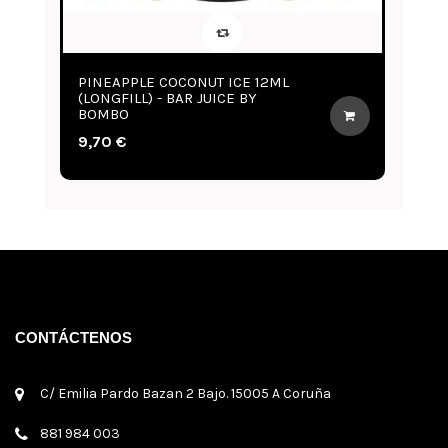
PINEAPPLE COCONUT ICE 12ML
AR
(LONGFILL) - BAR JUICE BY
12
BOMBO
9,
9,70 €
CONTÁCTENOS
C/ Emilia Pardo Bazan 2 Bajo. 15005 A Coruña
881 984 003