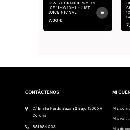
KIWI & CRANBERRY ON
B
ICE 11MG 10ML - JUST
C
JUICE NIC SALT
1
S
7,30 €
7
CONTÁCTENOS
MI CUE
C/ Emilia Pardo Bazan 2 Bajo. 15005 A
Mis com
Coruña
Mis vale
881 984 003
Mis direc