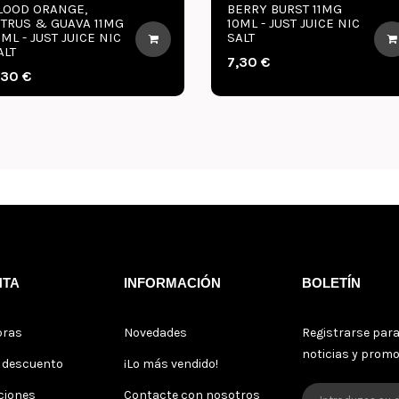
LOOD ORANGE,
BERRY BURST 11MG
ITRUS & GUAVA 11MG
10ML - JUST JUICE NIC
0ML - JUST JUICE NIC
SALT
ALT
7,30 €
,30 €
NTA
INFORMACIÓN
BOLETÍN
pras
Novedades
Registrarse para
noticias y prom
s descuento
¡Lo más vendido!
ciones
Contacte con nosotros