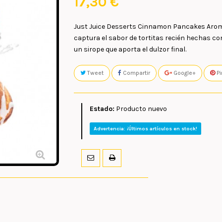
17,30 €
Just Juice Desserts Cinnamon Pancakes Arom
captura el sabor de
tortitas
recién hechas con
un
sirope
que aporta el dulzor final.
Tweet
Compartir
Google+
Pi
Estado:
Producto nuevo
Advertencia: ¡Últimos artículos en stock!