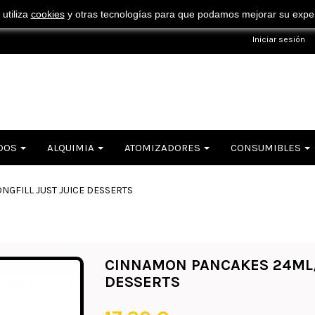
¡ Consigue tu envío gratuito por compras superiores a 50€ !
 utiliza
cookies
y otras tecnologías para que podamos mejorar su experi
Iniciar sesión
DOS
ALQUIMIA
ATOMIZADORES
CONSUMIBLES
NGFILL JUST JUICE DESSERTS
CINNAMON PANCAKES 24ML/1
DESSERTS