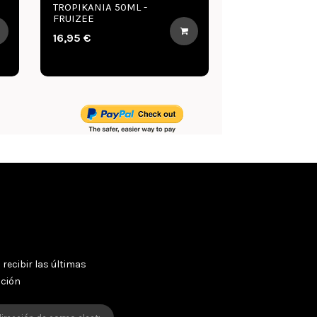
TROPIKANIA 50ML -
SUNSET LOVER 
FRUIZEE
FRUIZEE
16,95 €
16,95 €
 recibir las últimas
oción