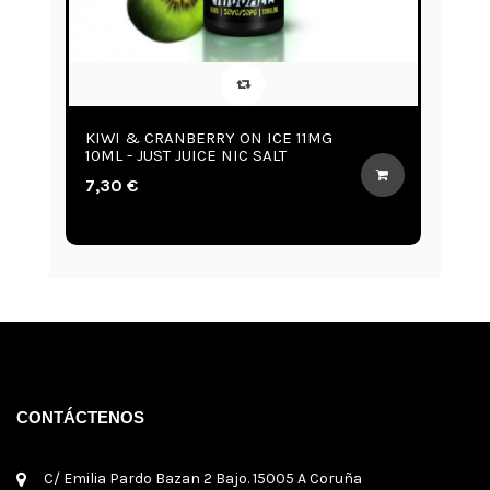
NBERRY ON ICE 11MG
BLOOD ORANGE, CITRUS 
 JUICE NIC SALT
11MG 10ML - JUST JUICE N
7,30 €
CONTÁCTENOS
C/ Emilia Pardo Bazan 2 Bajo. 15005 A Coruña