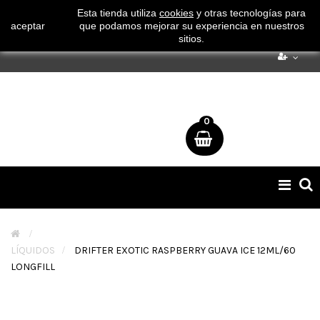
¡ Consigue tu envío gratuito por compras superiores a 50€
Esta tienda utiliza
cookies
y otras tecnologías para
aceptar
que podamos mejorar su experiencia en nuestros
!
sitios.
0
Naveg
de
palan
>
LÍQUIDOS
>
DRIFTER EXOTIC RASPBERRY GUAVA ICE 12ML/60
LONGFILL