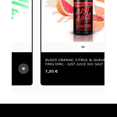
BLOOD ORANGE, CITRUS & GUAVA
B
11MG 10ML - JUST JUICE NIC SALT
J
7,30 €
7