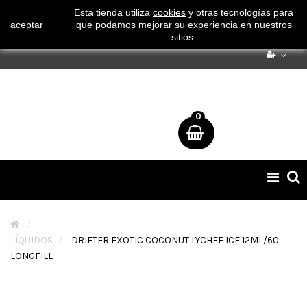
¡ Consigue tu envío gratuito por compras superiores a 50€
Esta tienda utiliza
cookies
y otras tecnologías para
aceptar
que podamos mejorar su experiencia en nuestros
!
sitios.
0
Naveg
de
palan
>
LÍQUIDOS
>
DRIFTER EXOTIC COCONUT LYCHEE ICE 12ML/60
LONGFILL