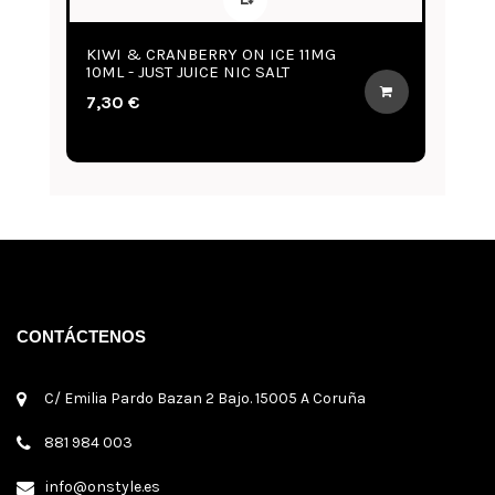
ON ICE 11MG
BLOOD ORANGE, CITRUS & GUAVA
IC SALT
11MG 10ML - JUST JUICE NIC SALT
7,30 €
CONTÁCTENOS
C/ Emilia Pardo Bazan 2 Bajo. 15005 A Coruña
881 984 003
info@onstyle.es