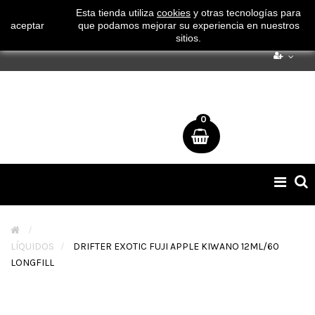
¡ Consigue tu envío gratuito por compras superiores a 50€
Esta tienda utiliza
cookies
y otras tecnologías para
aceptar
que podamos mejorar su experiencia en nuestros
!
sitios.
0
Naveg
de
palan
>
LÍQUIDOS
>
DRIFTER EXOTIC FUJI APPLE KIWANO 12ML/60
LONGFILL