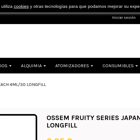
¡ Consigue tu envío gratuito por compras superiores a 50€ !
 utiliza
cookies
y otras tecnologías para que podamos mejorar su experi
Iniciar sesión
DOS
ALQUIMIA
ATOMIZADORES
CONSUMIBLES
EACH 4ML/30 LONGFILL
OSSEM FRUITY SERIES JAPA
LONGFILL