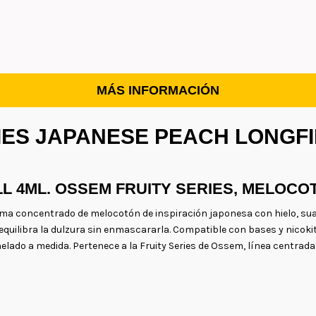
MÁS INFORMACIÓN
IES JAPANESE PEACH LONGFI
L 4ML. OSSEM FRUITY SERIES, MELOC
a concentrado de melocotón de inspiración japonesa con hielo, suav
 equilibra la dulzura sin enmascararla. Compatible con bases y nicokits
helado a medida. Pertenece a la Fruity Series de Ossem, línea centrada