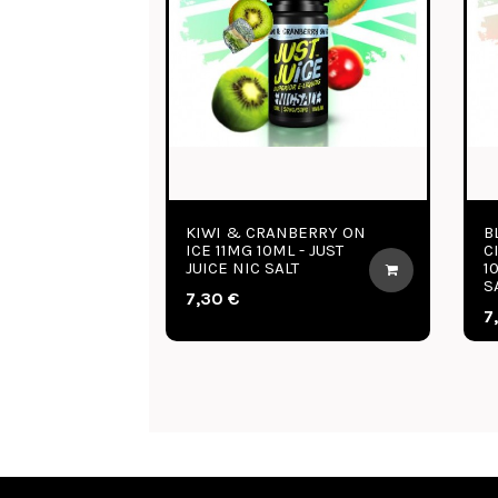
 ORANGE,
BERRY BURST 11MG
 & GUAVA 11MG
10ML - JUST JUICE NIC
JUST JUICE NIC
SALT
7,30 €