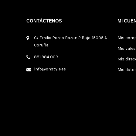
CONTÁCTENOS
MI CUE
C/ Emilia Pardo Bazan 2 Bajo. 15005 A
Mis com
Coruña
Mis vale
881 984 003
Mis direc
info@onstyle.es
Mis dato