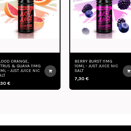
TROPIKANIA 50ML -
SUNSET LOVER 50ML
FRUIZEE
FRUIZEE
16,95 €
16,95 €