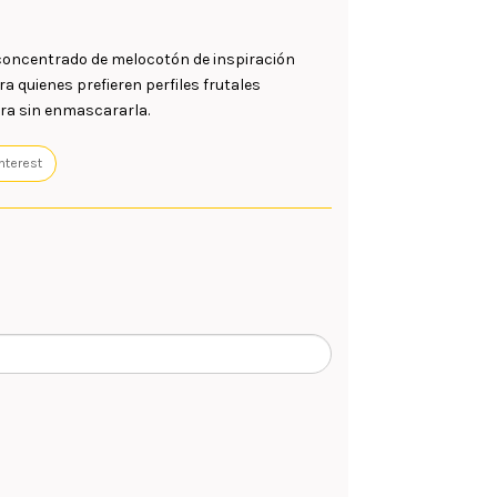
concentrado de
melocotón
de inspiración
ra quienes prefieren perfiles frutales
ura sin enmascararla.
nterest