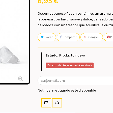
6,95 €
Ossem Japanese Peach Longfill
es un aroma 
japonesa con
hielo
, suave y dulce, pensado pa
delicados con un frescor que equilibra la dulz
Tweet
Compartir
Google+
Pi
Estado:
Producto nuevo
Este producto ya no está en stock
Notificarme cuando esté disponible