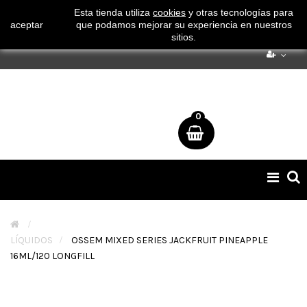
¡ Consigue tu envío gratuito por compras superiores a 50€
Esta tienda utiliza
cookies
y otras tecnologías para
aceptar
que podamos mejorar su experiencia en nuestros
!
sitios.
0
Naveg
de
palan
>
LÍQUIDOS
>
OSSEM MIXED SERIES JACKFRUIT PINEAPPLE
16ML/120 LONGFILL