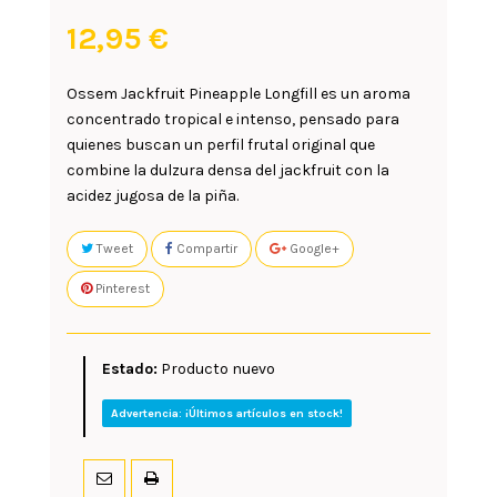
12,95 €
Ossem Jackfruit Pineapple Longfill
es un aroma
concentrado tropical e intenso, pensado para
quienes buscan un perfil frutal original que
combine la dulzura densa del
jackfruit
con la
acidez jugosa de la
piña
.
Tweet
Compartir
Google+
Pinterest
Estado:
Producto nuevo
Advertencia: ¡Últimos artículos en stock!