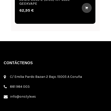
GEEKVAPE
G
62,95 €
6
CONTÁCTENOS
C/ Emilia Pardo Bazan 2 Bajo. 15005 A Coruña
881 984 003
info@onstyle.es