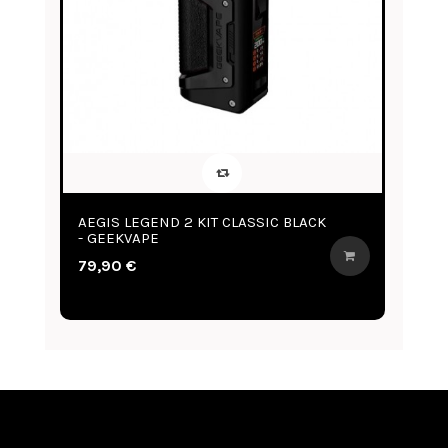
S LEGEND 2 KIT CLASSIC BLACK
MAX 100 (AEGIS MA
EKVAPE
GEEKVAPE
0 €
69,90 €