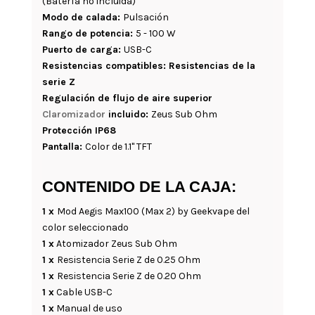
(Batería no incluida)
Modo de calada:
Pulsación
Rango de potencia:
5 - 100 W
Puerto de carga:
USB-C
Resistencias compatibles: Resistencias de la
serie Z
Regulación de flujo de aire superior
Claromizador
incluido:
Zeus Sub Ohm
Protección IP68
Pantalla:
Color de 1.1" TFT
CONTENIDO DE LA CAJA:
1 x
Mod Aegis Max100 (Max 2) by Geekvape del
color seleccionado
1 x
Atomizador Zeus Sub Ohm
1 x
Resistencia Serie Z de 0.25 Ohm
1 x
Resistencia Serie Z de 0.20 Ohm
1 x
Cable USB-C
1 x
Manual de uso