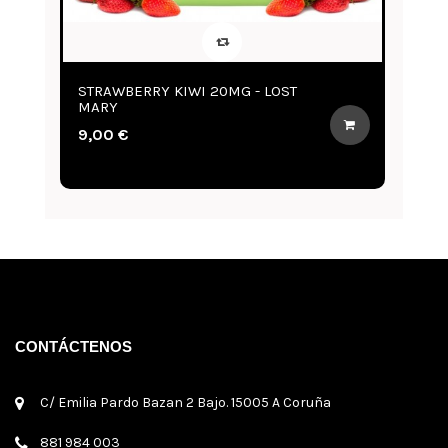
STRAWBERRY KIWI 20MG - LOST
WATER
MARY
MARY
9,00 €
9,00 €
CONTÁCTENOS
C/ Emilia Pardo Bazan 2 Bajo. 15005 A Coruña
881 984 003