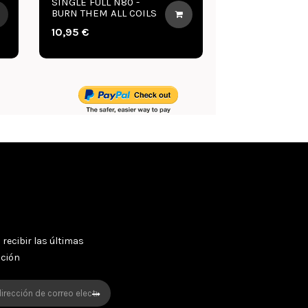
 -
FULL N80 - BURN THEM
SIN
COILS
ALL COILS
BUR
10,95 €
10,
 recibir las últimas
oción