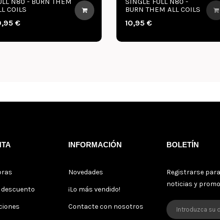
SINGLE FULL N80 -
SINGLE FULL N80
BURN THEM ALL COILS
BURN THEM ALL 
10,95 €
10,95 €
NTA
INFORMACIÓN
BOLETÍN
pras
Novedades
Registrarse para
noticias y prom
s descuento
¡Lo más vendido!
ciones
Contacte con nosotros