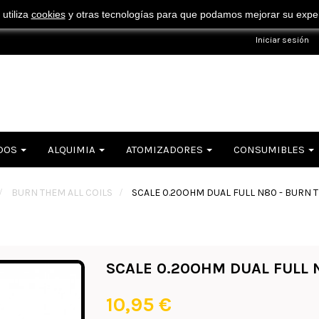
¡ Consigue tu envío gratuito por compras superiores a 50€ !
 utiliza
cookies
y otras tecnologías para que podamos mejorar su experi
Iniciar sesión
DOS
ALQUIMIA
ATOMIZADORES
CONSUMIBLES
>
BURN THEM ALL COILS
>
SCALE 0.20OHM DUAL FULL N80 - BURN T
SCALE 0.20OHM DUAL FULL 
10,95 €