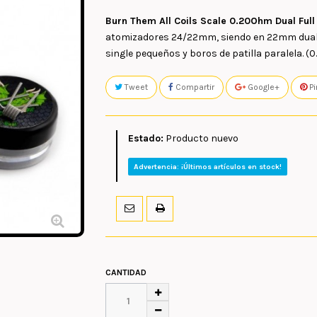
Burn Them All Coils Scale 0.20Ohm Dual Ful
atomizadores 24/22mm, siendo en 22mm dual d
single pequeños y boros de patilla paralela. (0.
Tweet
Compartir
Google+
Pi
Estado:
Producto nuevo
Advertencia: ¡Últimos artículos en stock!
CANTIDAD