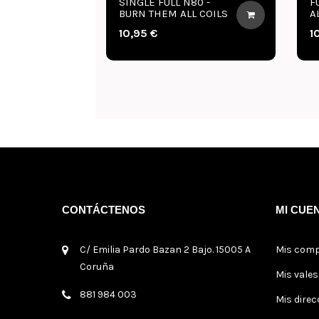
NGLE FULL N80 -
FULL N80 - BURN THEM
RN THEM ALL COILS
ALL COILS
,95 €
10,95 €
CONTÁCTENOS
MI CUE
C/ Emilia Pardo Bazan 2 Bajo. 15005 A
Mis com
Coruña
Mis vale
881 984 003
Mis direc