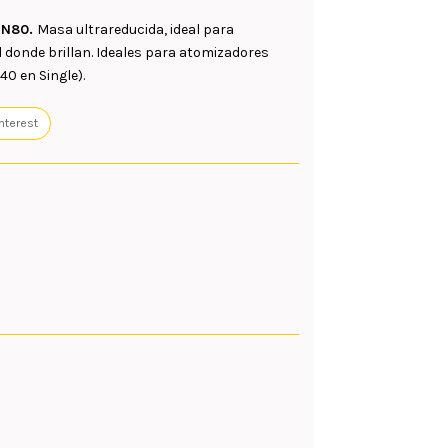
l N80.
Masa ultrareducida, ideal para
onde brillan. Ideales para atomizadores
40 en Single).
nterest