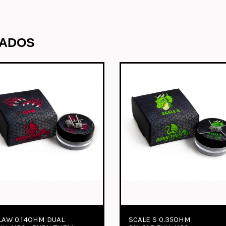
NADOS
SCALE S 0.35OHM
FANG S 0.30OH