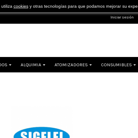
¡ Consigue tu envío gratuito por compras superiores a 50€ !
 utiliza
cookies
y otras tecnologías para que podamos mejorar su experi
Iniciar sesión
DOS
ALQUIMIA
ATOMIZADORES
CONSUMIBLES