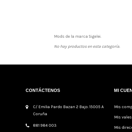
Mods de la marca Sigelei.
No hay productos en esta categoría.
CONTÁCTENOS
MI CUE
C/ Emilia Pardo Bazan 2 Bajo. 15005 A
Mis com
Coruña
Mis vale
881 984 003
Mis direc