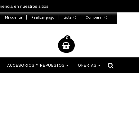
encia en nuestros sitios.
Mi cuenta
Realizar pago
Lista
Comparar
0
ACCESORIOS Y REPUESTOS
OFERTAS