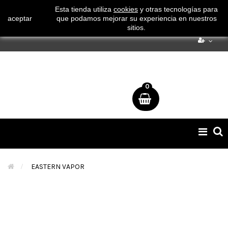
¡ Consigue tu envío gratuito por compras superiores a 50€
Esta tienda utiliza
cookies
y otras tecnologías para
aceptar
que podamos mejorar su experiencia en nuestros
!
sitios.
0
Naveg
de
palan
>
EASTERN VAPOR