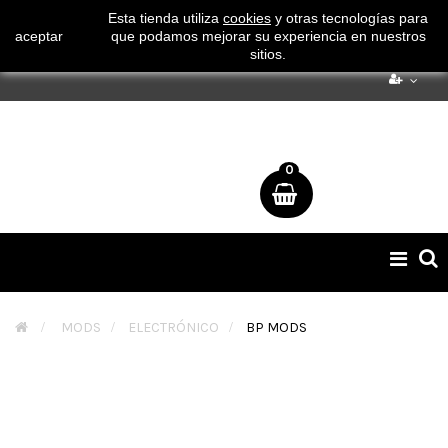
¡ Consigue tu envío gratuito por compras superiores a 50€
Esta tienda utiliza
cookies
y otras tecnologías para
aceptar
que podamos mejorar su experiencia en nuestros
!
sitios.
0
Naveg
de
palan
>
MODS
>
ELECTRÓNICO
>
BP MODS