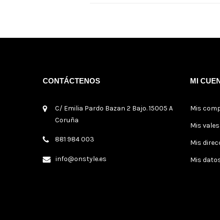
CONTÁCTENOS
MI CUE
C/ Emilia Pardo Bazan 2 Bajo. 15005 A
Mis com
Coruña
Mis vale
881 984 003
Mis direc
info@onstyle.es
Mis dato