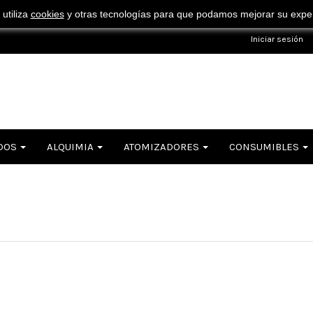
¡ Consigue tu envío gratuito por compras superiores a 50€ !
 utiliza
cookies
y otras tecnologías para que podamos mejorar su experi
Iniciar sesión
DOS
ALQUIMIA
ATOMIZADORES
CONSUMIBLES
t