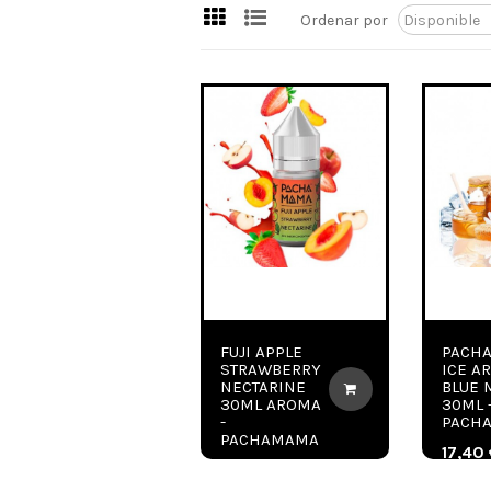
Ordenar por
FUJI APPLE
PACH
STRAWBERRY
ICE A
NECTARINE
BLUE 
30ML AROMA
30ML 
-
PACH
PACHAMAMA
17,40
17,40 €