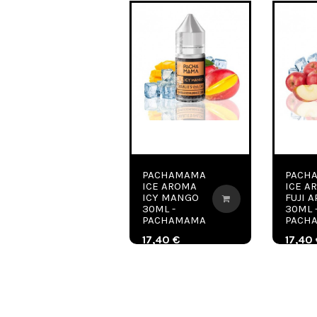
PACHAMAMA
PACH
ICE AROMA
ICE A
ICY MANGO
FUJI A
30ML -
30ML 
PACHAMAMA
PACH
17,40 €
17,40