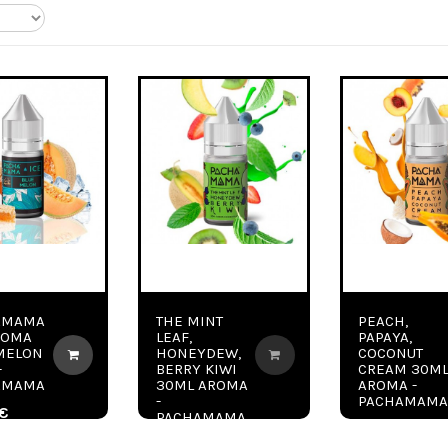
AMAMA
THE MINT
PEACH,
ROMA
LEAF,
PAPAYA,
MELON
HONEYDEW,
COCONUT
-
BERRY KIWI
CREAM 30M
AMAMA
30ML AROMA
AROMA -
-
PACHAMAMA
 €
PACHAMAMA
17,40 €
17,40 €