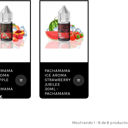
AMAMA
PACHAMAMA
ROMA
ICE AROMA
PPLE
STRAWBERRY
-
JUBILEE
AMAMA
30ML -
PACHAMAMA
 €
17,40 €
Mostrando 1 - 8 de 8 producto