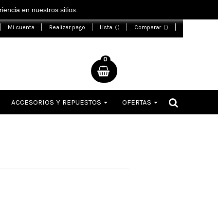
encia en nuestros sitios.
Mi cuenta
Realizar pago
Lista
Comparar
0
ACCESORIOS Y REPUESTOS
OFERTAS