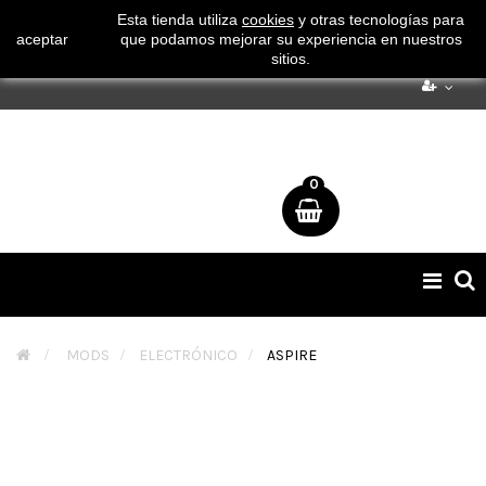
¡ Consigue tu envío gratuito por compras superiores a 50€
Esta tienda utiliza
cookies
y otras tecnologías para
aceptar
que podamos mejorar su experiencia en nuestros
!
sitios.
0
Naveg
de
palan
>
MODS
>
ELECTRÓNICO
>
ASPIRE