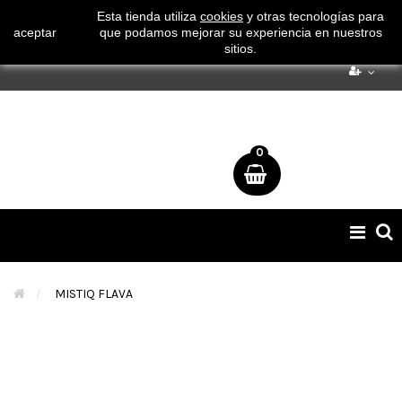
¡ Consigue tu envío gratuito por compras superiores a 50€
Esta tienda utiliza
cookies
y otras tecnologías para
aceptar
que podamos mejorar su experiencia en nuestros
!
sitios.
0
Naveg
de
palan
>
MISTIQ FLAVA