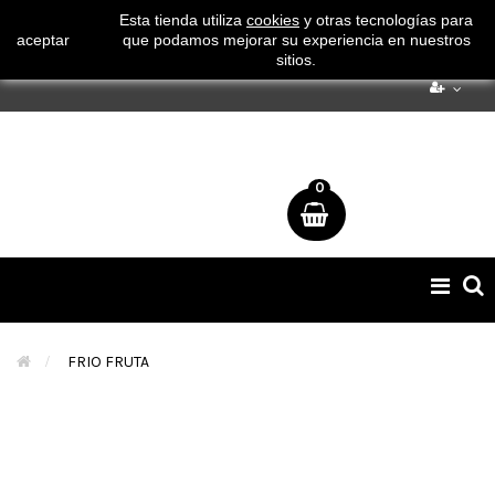
¡ Consigue tu envío gratuito por compras superiores a 50€
Esta tienda utiliza
cookies
y otras tecnologías para
aceptar
que podamos mejorar su experiencia en nuestros
!
sitios.
0
Naveg
de
palan
>
FRIO FRUTA