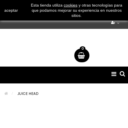
¡ Consigue tu envío gratuito por compras superiores a 50€
Esta tienda utiliza
cookies
y otras tecnologías para
aceptar
que podamos mejorar su experiencia en nuestros
!
sitios.
0
Naveg
de
palan
>
JUICE HEAD