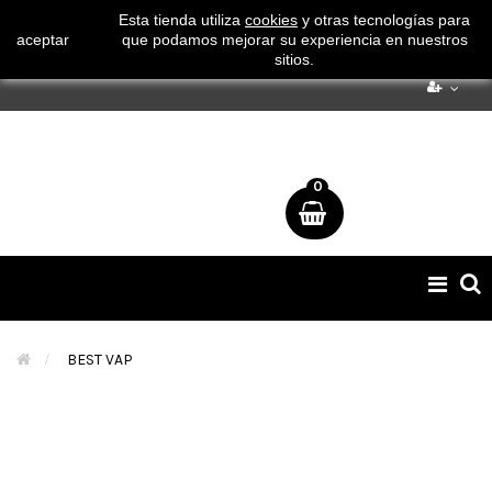
¡ Consigue tu envío gratuito por compras superiores a 50€
Esta tienda utiliza
cookies
y otras tecnologías para
aceptar
que podamos mejorar su experiencia en nuestros
!
sitios.
0
Naveg
de
palan
>
BEST VAP