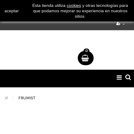
¡ Consigue tu envío gratuito por compras superiores a 50€
Esta tienda utiliza
cookies
y otras tecnologías para
aceptar
que podamos mejorar su experiencia en nuestros
!
sitios.
0
Naveg
de
palan
>
FRUMIST