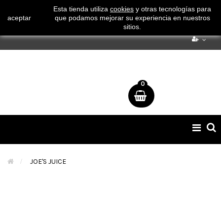
¡ Consigue tu envío gratuito por compras superiores a 50€
Esta tienda utiliza
cookies
y otras tecnologías para
aceptar
que podamos mejorar su experiencia en nuestros
!
sitios.
0
Naveg
de
palan
>
JOE'S JUICE