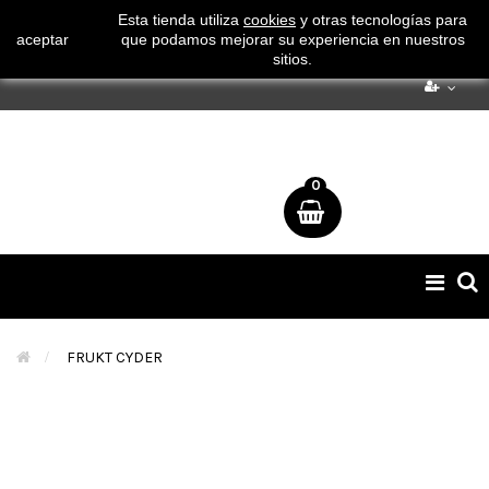
¡ Consigue tu envío gratuito por compras superiores a 50€
Esta tienda utiliza
cookies
y otras tecnologías para
aceptar
que podamos mejorar su experiencia en nuestros
!
sitios.
0
Naveg
de
palan
>
FRUKT CYDER