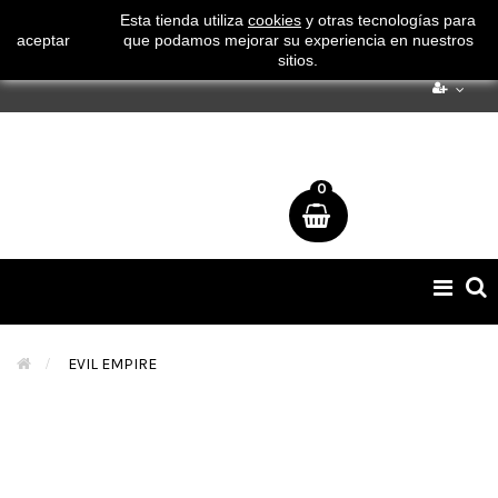
¡ Consigue tu envío gratuito por compras superiores a 50€
Esta tienda utiliza
cookies
y otras tecnologías para
aceptar
que podamos mejorar su experiencia en nuestros
!
sitios.
0
Naveg
de
palan
>
EVIL EMPIRE