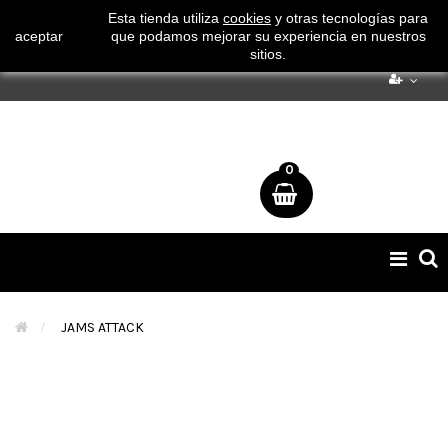
¡ Consigue tu envío gratuito por compras superiores a 50€
Esta tienda utiliza
cookies
y otras tecnologías para
aceptar
que podamos mejorar su experiencia en nuestros
!
sitios.
0
Naveg
de
palan
>
JAMS ATTACK