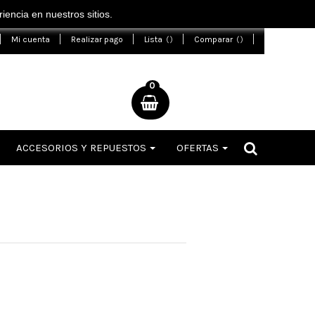
encia en nuestros sitios.
Mi cuenta
Realizar pago
Lista
Comparar
0
ACCESORIOS Y REPUESTOS
OFERTAS