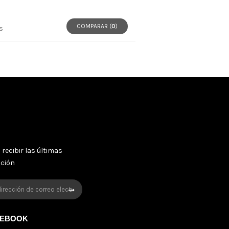
COMPARAR (
0
)
s
 recibir las últimas
oción
CEBOOK