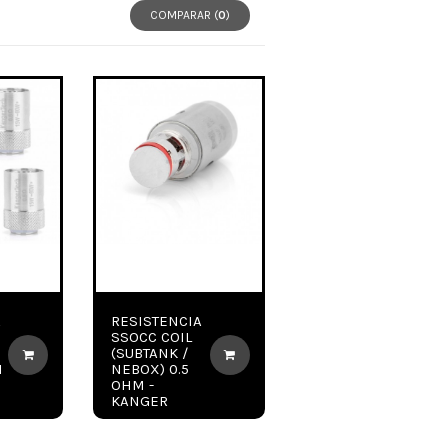
COMPARAR (
0
)
A
RESISTENCIA
SSOCC COIL
(SUBTANK /
H
NEBOX) 0.5
OHM -
KANGER
3,95 €