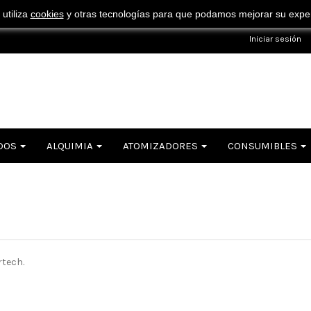
¡ Consigue tu envío gratuito por compras superiores a 50€ !
 utiliza
cookies
y otras tecnologías para que podamos mejorar su experi
Iniciar sesión
DOS
ALQUIMIA
ATOMIZADORES
CONSUMIBLES
rtech.