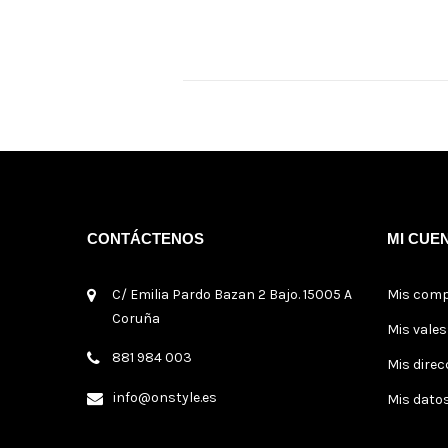
CONTÁCTENOS
MI CUE
C/ Emilia Pardo Bazan 2 Bajo. 15005 A
Mis com
Coruña
Mis vale
881 984 003
Mis direc
info@onstyle.es
Mis dato