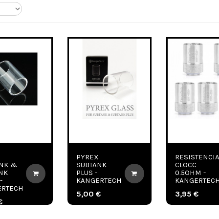
X
PYREX
RESISTENCI
NK &
SUBTANK
CLOCC
NK
PLUS -
0.5OHM -
-
KANGERTECH
KANGERTEC
ERTECH
5,00 €
3,95 €
€