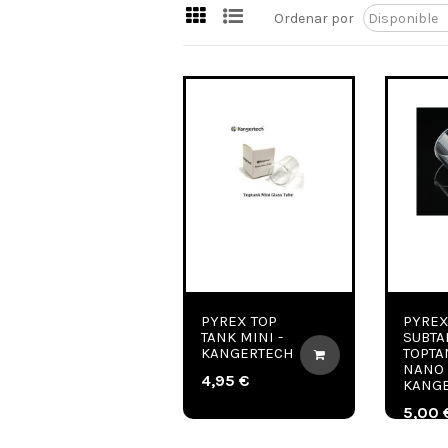
Ordenar por
PYREX TOP
PYRE
TANK MINI -
SUBTA
KANGERTECH
TOPTA
NANO 
4,95 €
KANG
5,00 