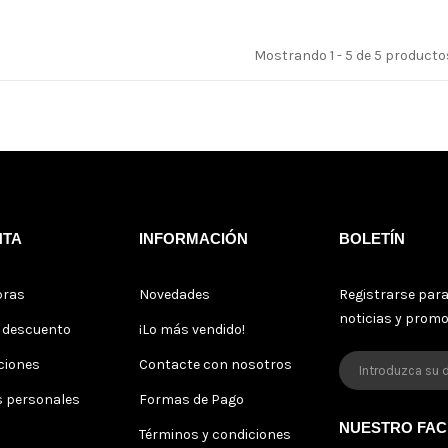
Mostrando 1 - 5 de 5 producto
NTA
INFORMACIÓN
BOLETÍN
pras
Novedades
Registrarse para
noticias y prom
s descuento
¡Lo más vendido!
ciones
Contacte con nosotros
s personales
Formas de Pago
NUESTRO FA
Términos y condiciones