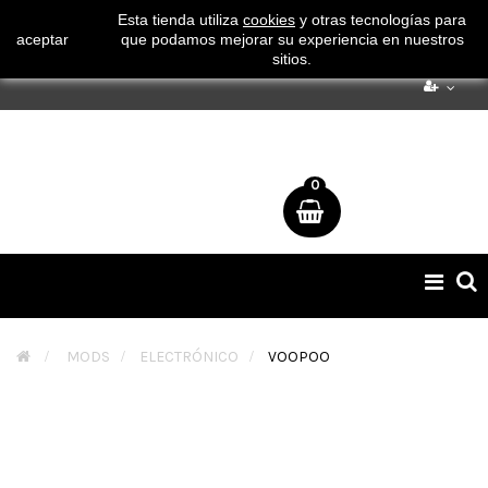
¡ Consigue tu envío gratuito por compras superiores a 50€
Esta tienda utiliza
cookies
y otras tecnologías para
aceptar
que podamos mejorar su experiencia en nuestros
!
sitios.
0
Naveg
de
palan
>
MODS
>
ELECTRÓNICO
>
VOOPOO