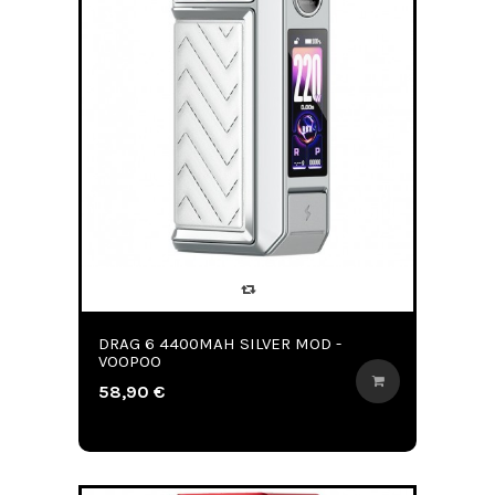
DRAG 6 4400MAH SILVER MOD -
VOOPOO
58,90 €