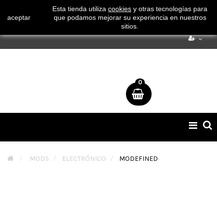
¡ Consigue tu envío gratuito por compras superiores a 50€
Esta tienda utiliza
cookies
y otras tecnologías para
aceptar
que podamos mejorar su experiencia en nuestros
!
sitios.
0
Naveg
de
palan
>
MODS
>
ELECTRÓNICO
>
MODEFINED