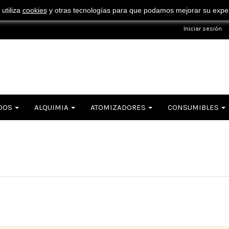
¡ Consigue tu envío gratuito por compras superiores a 50€ !
 utiliza
cookies
y otras tecnologías para que podamos mejorar su experi
Iniciar sesión
DOS
ALQUIMIA
ATOMIZADORES
CONSUMIBLES