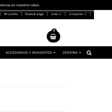
encia en nuestros sitios.
Mi cuenta
Realizar pago
Lista
Comparar
0
ACCESORIOS Y REPUESTOS
OFERTAS