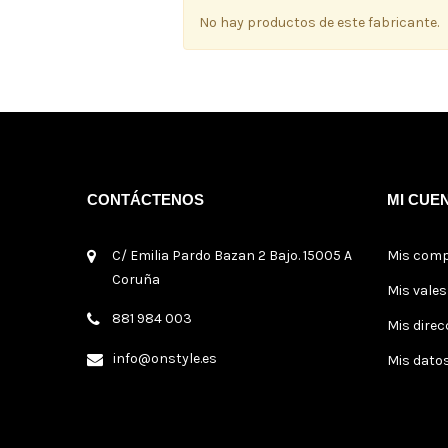
No hay productos de este fabricante.
CONTÁCTENOS
MI CUE
C/ Emilia Pardo Bazan 2 Bajo. 15005 A
Mis com
Coruña
Mis vale
881 984 003
Mis direc
info@onstyle.es
Mis dato