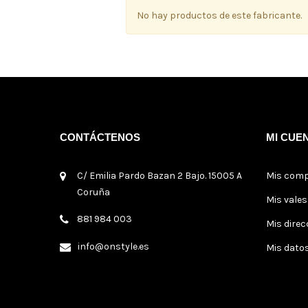
No hay productos de este fabricante.
CONTÁCTENOS
MI CUE
C/ Emilia Pardo Bazan 2 Bajo. 15005 A
Mis com
Coruña
Mis vale
881 984 003
Mis direc
info@onstyle.es
Mis dato