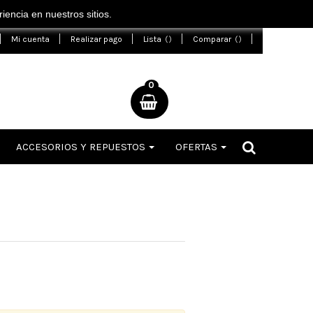
encia en nuestros sitios.
Mi cuenta
Realizar pago
Lista
Comparar
0
ACCESORIOS Y REPUESTOS
OFERTAS