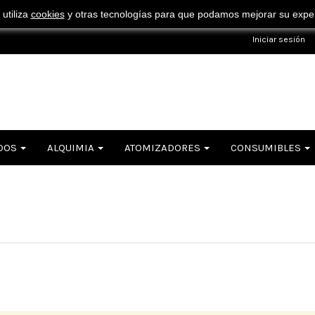
¡ Consigue tu envío gratuito por compras superiores a 50€ !
 utiliza
cookies
y otras tecnologías para que podamos mejorar su experi
Iniciar sesión
DOS
ALQUIMIA
ATOMIZADORES
CONSUMIBLES