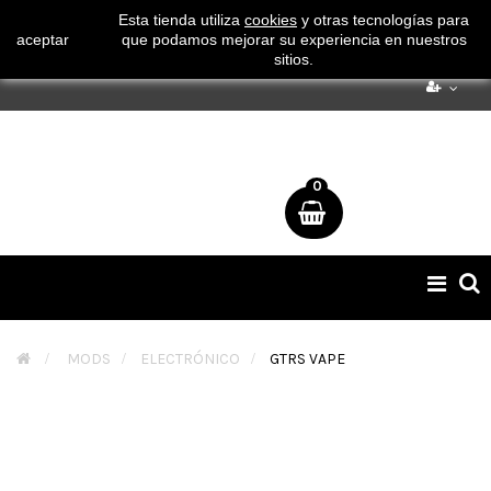
¡ Consigue tu envío gratuito por compras superiores a 50€
Esta tienda utiliza
cookies
y otras tecnologías para
aceptar
que podamos mejorar su experiencia en nuestros
!
sitios.
0
Naveg
de
palan
>
MODS
>
ELECTRÓNICO
>
GTRS VAPE