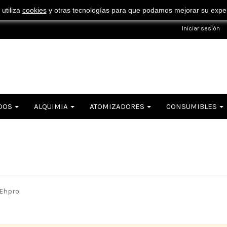
¡ Consigue tu envío gratuito por compras superiores a 50€ !
 utiliza
cookies
y otras tecnologías para que podamos mejorar su experi
Iniciar sesión
DOS
ALQUIMIA
ATOMIZADORES
CONSUMIBLES
Ehpro.