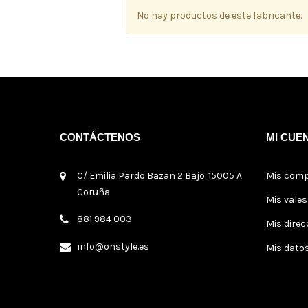
No hay productos de este fabricante.
CONTÁCTENOS
MI CUE
C/ Emilia Pardo Bazan 2 Bajo. 15005 A
Mis com
Coruña
Mis vale
881 984 003
Mis direc
info@onstyle.es
Mis dato