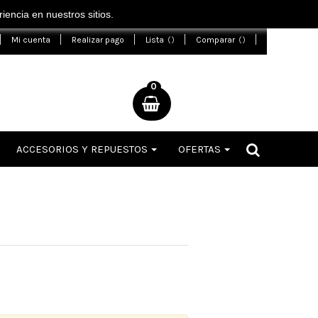
encia en nuestros sitios.
Mi cuenta
Realizar pago
Lista
Comparar
0
ACCESORIOS Y REPUESTOS
OFERTAS